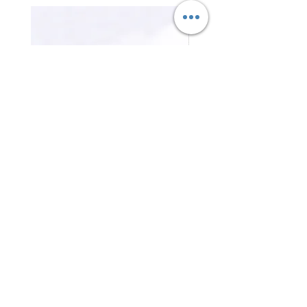
三合一磁吸無線充電器 3-in-1
證件卡套 Card holder
Magnetic Wireless Charger
價格
HK$0.00
價格
HK$0.00
聯絡我們
辦公室電話 :
(852) 2401 3655