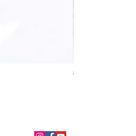
證件卡套 Card holder
價格
HK$0.00