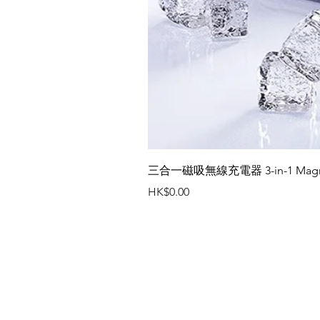
三合一磁吸無線充電器 3-in-1 Magneti
價格
HK$0.00
聯絡我們
辦公室電話 : (852) 2401 3655
傳真號碼 : (852) 2401 3489
電郵 :
flamingo@flamingogifts.com