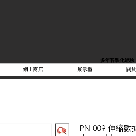
多年客製化經驗
網上商店
展示櫃
關
PN-009 伸縮數據線