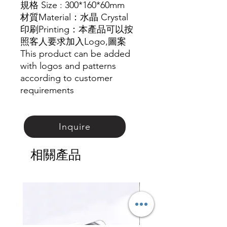
規格 Size : 300*160*60mm
材質
Material
：
水晶
Crystal
印刷Printing：本產品可以按
照客人要求加入Logo,圖
案
This product can be added
with logos and patterns
according to customer
requirements
Inquire
相關產品