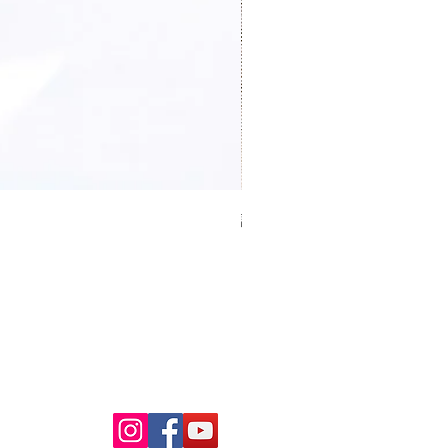
證件卡套 Card holder
價格
HK$0.00