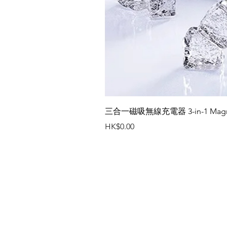
三合一磁吸無線充電器 3-in-1 Magneti
價格
HK$0.00
聯絡我們
辦公室電話 : (852) 2401 3655
傳真號碼 : (852) 2401 3489
電郵 :
flamingo@flamingogifts.com
地址 : 香港 新界 葵湧 和宜合道 63號