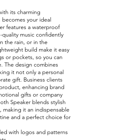
ith its charming
, becomes your ideal
ker features a waterproof
-quality music confidently
 the rain, or in the
ghtweight build make it easy
bags or pockets, so you can
e. The design combines
king it not only a personal
ate gift. Business clients
e product, enhancing brand
motional gifts or company
th Speaker blends stylish
, making it an indispensable
tine and a perfect choice for
ed with logos and patterns
nts