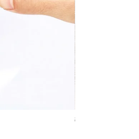
證件卡套 Card holder
價格
HK$0.00