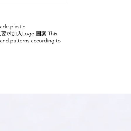
ade plastic
人要求加入Logo,圖
案
This
and patterns according to