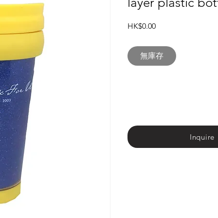
layer plastic bot
價
HK$0.00
格
無庫存
Inquire