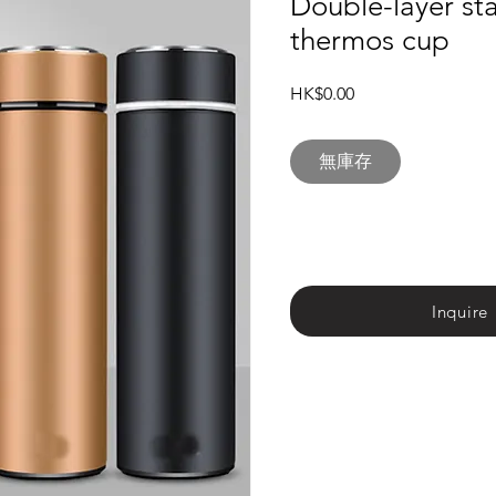
Double-layer sta
thermos cup
價
HK$0.00
格
無庫存
Inquire