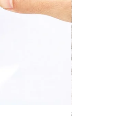
證件卡套 Card holder
價格
HK$0.00