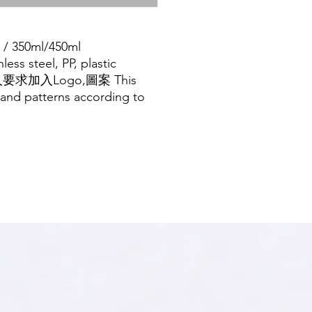
/ 350ml/450ml
less steel, PP, plastic
人要求加入Logo,圖
案
This
and patterns according to