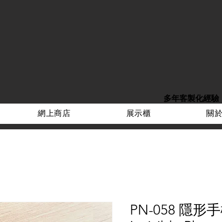
多年客製化經驗
網上商店
展示櫃
關
PN-058 隱形