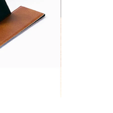
PN-051 摺疊手機支架 Folding 
價格
HK$0.00