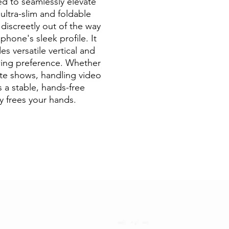
ed to seamlessly elevate
 ultra-slim and foldable
 discreetly out of the way
phone's sleek profile. It
es versatile vertical and
ewing preference. Whether
ite shows, handling video
s a stable, hands-free
ly frees your hands.