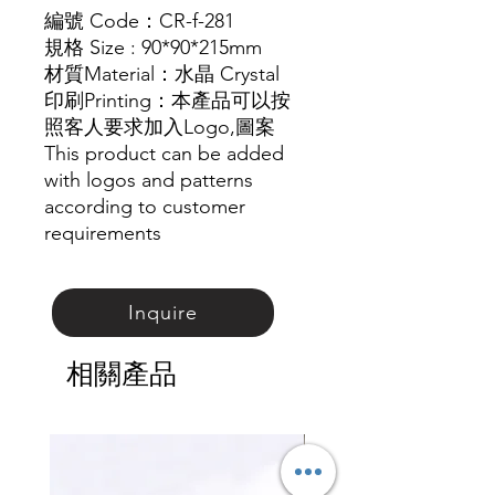
編號 Code：CR-f-281
規格 Size :
90*90*215mm
材質
Material
：
水晶
Crystal
印刷Printing：本產品可以按
照客人要求加入Logo,圖
案
This product can be added
with logos and patterns
according to customer
requirements
Inquire
相關產品