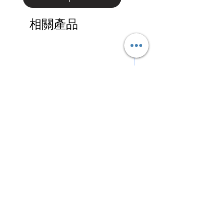
相關產品
快充磁吸充電 This Ultra-Fast
手機支架數據線 Phone S
Magnetic Power Bank
Data Cable Kit
價格
價格
HK$0.00
HK$0.00