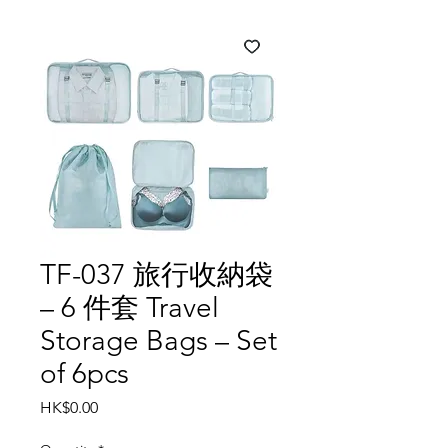
TF-037 旅行收納袋
– 6 件套 Travel
Storage Bags – Set
of 6pcs
Price
HK$0.00